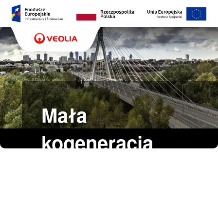
Mała
kogeneracja