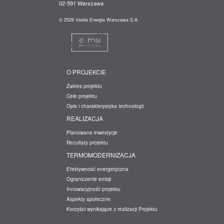
02-591 Warszawa
© 2026 Veolia Energia Warszawa S.A.
O PROJEKCIE
Zakres projektu
Cele projektu
Opis i charakterystyka technologii
REALIZACJA
Planowane inwestycje
Rezultaty projektu
TERMOMODERNIZACJA
Efektywność energetyczna
Ograniczenie emisji
Innowacyjność projektu
Aspekty społeczne
Korzyści wynikające z realizacji Projektu