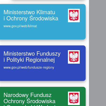
Ministerstwo Klimatu
i Ochrony Środowiska
www.gov.pl/web/klimat
Ministerstwo Funduszy
i Polityki Regionalnej
www.gov.pl/web/fundusze-regiony
Narodowy Fundusz
Ochrony Środowiska