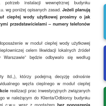
 potrzeb instalacji wewnętrznej budynku
u. wg poniżej opisanych zasad.
Jeżeli planują
ł ciepłej wody użytkowej prosimy o jak
zymi przedstawicielami – numery telefonów
 doposażenie w moduł ciepłej wody użytkowej
iepłowniczej celem likwidacji lokalnych źródeł
 w Warszawie” będzie odbywało się według
noty itd.,), którzy podejmą decyzję odnośnie
idualnego węzła cieplnego w moduł ciepłej
kcie
realizacji prac inwestycyjnych związanych
ego w należącym do Klienta/Odbiorcy budynku
wej c.w.u. wraz z montażem
bez ponoszenia