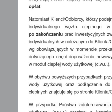
opłat
.
Natomiast Klienci/Odbiorcy, którzy po
indywidualnego węzła cieplnego w
po zakończeniu
prac inwestycyjnych zw
indywidualnych w należącym do Klienta
wg obowiązujących w momencie przekaz
dotyczącego chęci doposażenia nowow
w moduł ciepłej wody użytkowej (c.w.u.).
W obydwu powyższych przypadkach przygot
wody użytkowej oraz podłączenie do
cieplnych znajduje się po stronie Klienta/
W przypadku Państwa zainteresowani
użytkowej (c.w.u.) prosimy o kontak