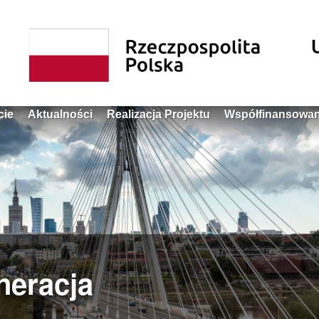
cie
Aktualności
Realizacja Projektu
Współfinansowan
neracja