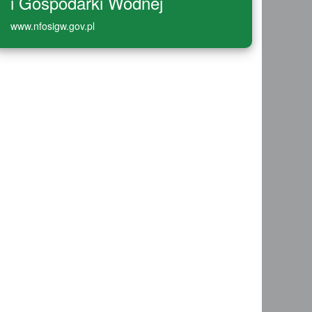
i Gospodarki Wodnej
www.nfosigw.gov.pl