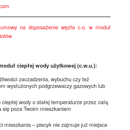
.com
 umowy na doposażenie węzła c.o. w moduł
iotów
moduł ciepłej wody użytkowej (c.w.u.):
liwości zaczadzenia, wybuchu czy też
iem wysłużonych podgrzewaczy gazowych lub
ciepłej wody o stałej temperaturze przez całą
a się poza Twoim mieszkaniem
ci mieszkania – piecyk nie zajmuje już miejsca