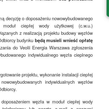
dejmą decyzję o doposażeniu nowowybudowanego
 moduł ciepłej wody użytkowej (c.w.u.)
iązanych z realizacją projektu budowy węzłów
/Odbiorcy budynku
będą musieli wnieść opłatę
ania do Veolii Energia Warszawa zgłoszenia
ybudowanego indywidualnego węzła cieplnego
owanie projektu, wykonanie instalacji ciepłej
 nowowybudowanych indywidualnych węzłów
Odbiorcy.
a doposażeniem węzła w moduł ciepłej wody
t telefoniczny lub pocztą e-mail z naszymi