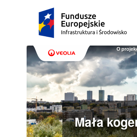
O projek
Mała koge