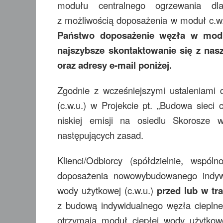
modułu centralnego ogrzewania dla
z możliwością doposażenia w moduł c.w.
Państwo doposażenie węzła w modu
najszybsze skontaktowanie się z nas
oraz adresy e-mail poniżej.
Zgodnie z wcześniejszymi ustaleniami
(c.w.u.) w Projekcie pt. „Budowa sieci c
niskiej emisji na osiedlu Skorosze
następujących zasad.
Klienci/Odbiorcy (spółdzielnie, wspól
doposażenia nowowybudowanego indyw
wody użytkowej (c.w.u.)
przed lub w tra
z budową indywidualnego węzła ciepln
otrzymają moduł ciepłej wody użytko